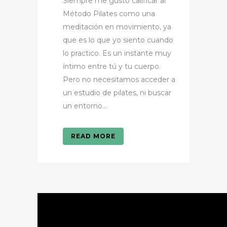
Siempre me gustó calificar al
Método Pilates como una
meditación en movimiento, ya
que es lo que yo siento cuando
lo practico. Es un instante muy
íntimo entre tú y tu cuerpo.
Pero no necesitamos acceder a
un estudio de pilates, ni buscar
un entorno...
READ MORE