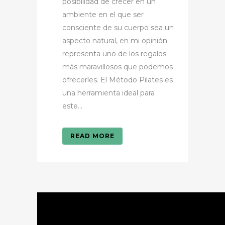
posibilidad de crecer en un
ambiente en el que ser
consciente de su cuerpo sea un
aspecto natural, en mi opinión
representa uno de los regalos
más maravillosos que podemos
ofrecerles. El Método Pilates es
una herramienta ideal para
este...
READ MORE