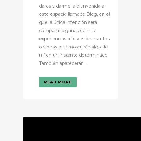
daros y darme la bienvenida a
este espacio llamado Blog, en el
que la única intención será
compartir algunas de mis
experiencias a través de escritos
o vídeos que mostrarán algo de
mí en un instante determinado.
También aparecerán...
READ MORE