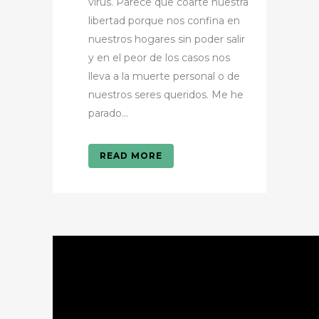
virus. Parece que coarte nuestra
libertad porque nos confina en
nuestros hogares sin poder salir
y en el peor de los casos nos
lleva a la muerte personal o de
nuestros seres queridos. Me he
parado...
READ MORE